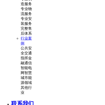
造服务
专业物
流服务
专业安
装服务
完整售
后体系
行业案
例
公共安
全
交通
指挥
金
融通信
智能电
网
智慧
城市
能
源领域
其他行
业
联系我们