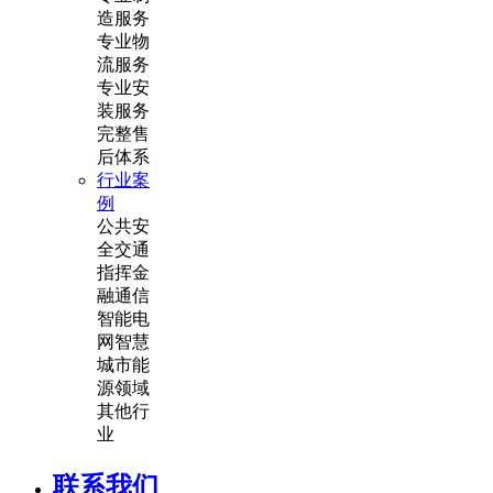
造服务
专业物
流服务
专业安
装服务
完整售
后体系
行业案
例
公共安
全
交通
指挥
金
融通信
智能电
网
智慧
城市
能
源领域
其他行
业
联系我们