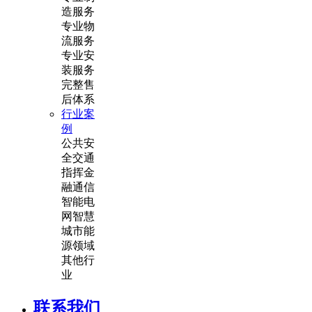
造服务
专业物
流服务
专业安
装服务
完整售
后体系
行业案
例
公共安
全
交通
指挥
金
融通信
智能电
网
智慧
城市
能
源领域
其他行
业
联系我们