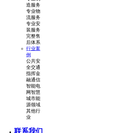
造服务
专业物
流服务
专业安
装服务
完整售
后体系
行业案
例
公共安
全
交通
指挥
金
融通信
智能电
网
智慧
城市
能
源领域
其他行
业
联系我们