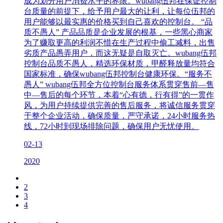
成为划分用户消费水平的界限。wubang伍邦在保证控制
台质量的前提下，给予用户最大的让利，让每位伍邦的
用户能够以最实惠的价格买到自己喜欢的控制台。 “品
质不愚人” 产品品质是企业发展的根基，一些黑心商家
为了赚取更高的利润不惜在生产过程中偷工减料，出售
劣质产品愚弄用户，而这无疑是自取灭亡。wubang伍邦
控制台品质不愚人，精选环保材质，甲醛释放量均符合
国家标准，确保wubang伍邦控制台健康环保。“服务不
愚人” wubang伍邦全方位控制台服务体系贯穿售前—售
中—售后的每个环节，本着“心有德，行有得”的一贯作
风，为用户持续提供完善的售后服务，将诚信服务贯穿
于整个企业活动，确保质量，严守承诺，24小时服务热
线，72小时到现场排除问题，确保用户无忧使用。
02-13
2020
2
3
4